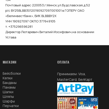
Почтовый адрес:220053,г.Минск,ул.Будславская,д.52
р/с BY25BLBB30120190927097001001 в ГОПЕРУ ОАО
«Белинвестбанк», БИК BLBBBY2X
УНН 190927097 ОКПО 377649105
т. +375296596281
Директор Лютаревич Виталий Иосифович,на основании
Устава
МАГАЗИН
ОПЛАТА
Бейсболки
Принимаем: Visa,
Кепки
MasterCard, БелКарт
Банданы
Панамы
Шапки
Шляпы
Шарфы
Перчатки