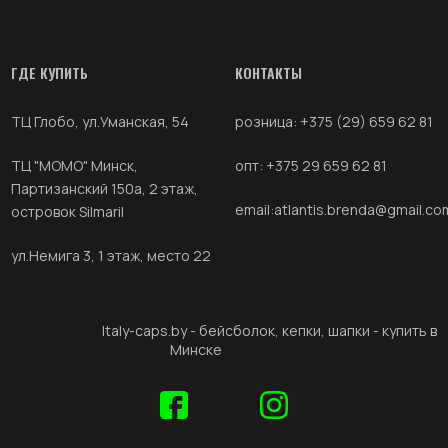
ГДЕ КУПИТЬ
КОНТАКТЫ
ТЦ Глобо, ул.Уманская, 54
розница: +375 (29) 659 62 81
ТЦ "МОМО" Минск,
опт: +375 29 659 62 81
Партизанский 150а, 2 этаж,
email:
atlantis.brenda@gmail.co
островок Silmaril
ул.Немига 3, 1 этаж, место 22
© 2013-2020
Italy-caps.by - бейсболок, кепки, шапки - купить в
Минске
. | mysite