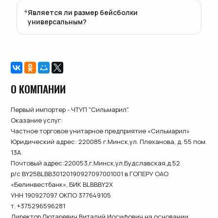
Является ли размер бейсболки
универсальным?
О КОМПАНИИ
Первый импортер - ЧТУП "Сильмарил".
Оказание услуг:
Частное торговое унитарное предприятие «Сильмарил»
Юридический адрес: 220085 г.Минск,ул. Плеханова, д. 55 пом.
13А
Почтовый адрес:220053,г.Минск,ул.Будславская,д.52
р/с BY25BLBB30120190927097001001 в ГОПЕРУ ОАО
«Белинвестбанк», БИК BLBBBY2X
УНН 190927097 ОКПО 377649105
т. +375296596281
Директор Лютаревич Виталий Иосифович,на основании