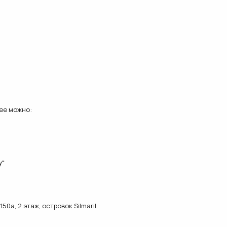
ее можно:
у"
0а, 2 этаж, островок Silmaril