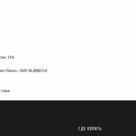
ом. 13А
естбанк», БИК BLBBBY2X
става
ГДЕ КУПИТЬ