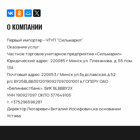
О КОМПАНИИ
Первый импортер - ЧТУП "Сильмарил".
Оказание услуг:
Частное торговое унитарное предприятие «Сильмарил»
Юридический адрес: 220085 г.Минск,ул. Плеханова, д. 55 пом.
13А
Почтовый адрес:220053,г.Минск,ул.Будславская,д.52
р/с BY25BLBB30120190927097001001 в ГОПЕРУ ОАО
«Белинвестбанк», БИК BLBBBY2X
УНН 190927097 ОКПО 377649105
т. +375296596281
Директор Лютаревич Виталий Иосифович,на основании
Устава